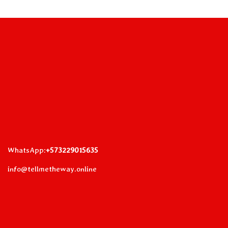
WhatsApp:
+573229015635
info@tellmetheway.online