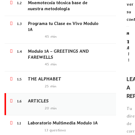
ENGLISH LEVEL B2
Mnemotecnia técnica base de
1.2
ver
nuestra metodología
NIVELACIÓN DE INGRESO AL PROGRAMA
su
PROGRAMA DE INGLÉS NIÑOS
con
Programa tu Clase en Vivo Modulo
1.3
1A
PREV
NEX
45 min
THE
Lab
LATEST COURSES
ALP
Mul
Modulo 1A – GREETINGS AND
1.4
Mod
FAREWELLS
Programa de Profundización de
1A
habilidad Grammar B2.1
45 min
$4.00
LE
THE ALPHABET
1.5
25 min
A
Psychopedagogical guidance
RE
ARTICLES
1.6
$3,000,000.00
20 min
Tu
dire
Laboratorio Multimedia Modulo 1A
1.1
de
Protegido: CLOSERS
13 questions
cor