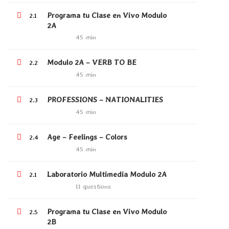
Become a Teacher
Programa tu Clase en Vivo Modulo
2.1
2A
45 min
LINKS
Modulo 2A – VERB TO BE
2.2
45 min
Cursos
Events
PROFESSIONS – NATIONALITIES
2.3
45 min
Gallery
FAQs
Age – Feelings – Colors
2.4
45 min
Laboratorio Multimedia Modulo 2A
2.1
SUPPORT
11 questions
Documentation
Programa tu Clase en Vivo Modulo
2.5
2B
Forums