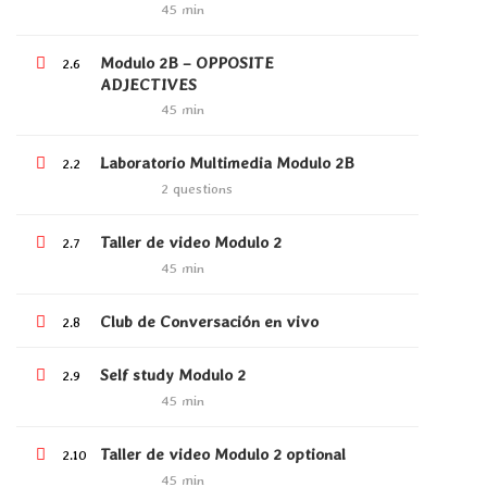
45 min
Language Packs
Modulo 2B – OPPOSITE
Release Status
2.6
ADJECTIVES
45 min
Laboratorio Multimedia Modulo 2B
RECOMMEND
2.2
2 questions
tell me the way
Taller de video Modulo 2
2.7
nosotros
45 min
WooCommerce
Club de Conversación en vivo
2.8
bbPress
Self study Modulo 2
2.9
45 min
Education Online
by
Tell me the way.
Powered by Tell me the way.
Taller de video Modulo 2 optional
2.10
45 min
Privacy
Terms
Sitemap
Purchase