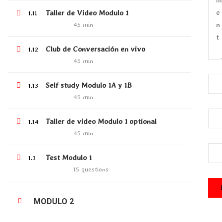
WhatsApp:
+573229015635
Taller de Video Modulo 1
1.11
45 min
info@tellmetheway.online
Club de Conversación en vivo
1.12
45 min
Self study Modulo 1A y 1B
1.13
45 min
Facebook
Instagram
Taller de video Modulo 1 optional
1.14
45 min
COMPANY
Test Modulo 1
1.3
15 questions
About Us
Blog
MODULO 2
Contact