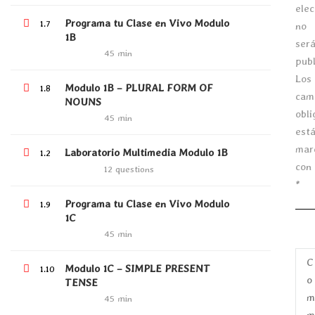
$1,300,000.00
elec
Programa tu Clase en Vivo Modulo
1.7
no
1B
ser
45 min
publ
Los
Modulo 1B – PLURAL FORM OF
1.8
cam
NOUNS
obli
45 min
est
mar
Laboratorio Multimedia Modulo 1B
1.2
con
12 questions
*
Programa tu Clase en Vivo Modulo
1.9
1C
45 min
Modulo 1C – SIMPLE PRESENT
1.10
TENSE
45 min