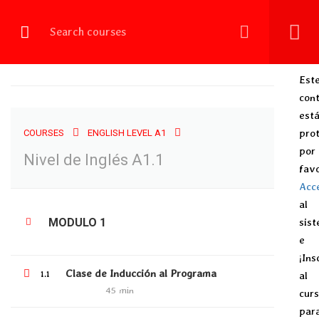
Login
NIVEL DE INGLÉS A1.1
Est
con
est
Home
All courses
English Level A1
Nivel de Inglés A1.1
prot
COURSES
ENGLISH LEVEL A1
por
Nivel de Inglés A1.1
fav
Acc
al
MODULO 1
sis
ALL COURSES
e
ENGLISH LEVEL A1
¡Ins
Clase de Inducción al Programa
1.1
al
ENGLISH LEVEL A2
45 min
cur
ENGLISH LEVEL B1
par