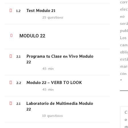
$1,300,000.00
cor
elec
Test Modulo 21
1.2
no
25 questions
ser
publ
MODULO 22
Los
cam
obli
Programa tu Clase en Vivo Modulo
2.1
est
22
mar
45 min
con
*
Modulo 22 – VERB TO LOOK
2.2
45 min
Laboratorio de Multimedia Modulo
2.1
22
10 questions