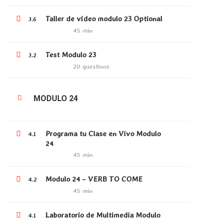
Language Packs
Taller de vídeo modulo 23 Optional
3.6
Release Status
45 min
Test Modulo 23
3.2
20 questions
RECOMMEND
MODULO 24
tell me the way
nosotros
Programa tu Clase en Vivo Modulo
WooCommerce
4.1
24
bbPress
45 min
Modulo 24 – VERB TO COME
4.2
45 min
Education Online
by
Tell me the way.
Powered by Tell me the way.
Laboratorio de Multimedia Modulo
4.1
Privacy
Terms
Sitemap
Purchase