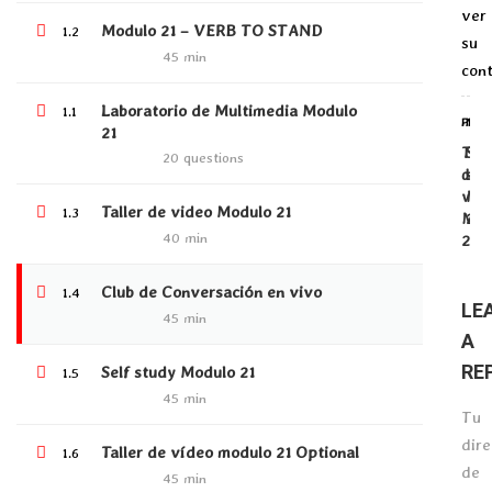
ENGLISH LEVEL B2
ver
Modulo 21 – VERB TO STAND
1.2
NIVELACIÓN DE INGRESO AL PROGRAMA
su
45 min
PROGRAMA DE INGLÉS NIÑOS
con
Laboratorio de Multimedia Modulo
1.1
PREV
NEX
21
Tall
Self
LATEST COURSES
20 questions
de
stu
vide
Mod
Programa de Profundización de
Taller de video Modulo 21
1.3
Mod
21
habilidad Grammar B2.1
40 min
21
$4.00
Club de Conversación en vivo
1.4
LE
45 min
Psychopedagogical guidance
A
RE
$3,000,000.00
Self study Modulo 21
1.5
45 min
Tu
dire
Taller de vídeo modulo 21 Optional
1.6
Protegido: CLOSERS
de
45 min