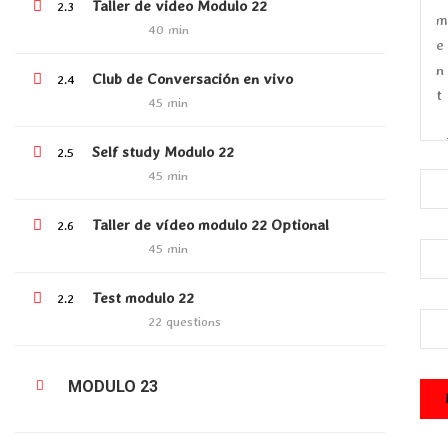
Taller de video Modulo 22
2.3
WhatsApp:
+573229015635
40 min
info@tellmetheway.online
Club de Conversación en vivo
2.4
45 min
Self study Modulo 22
2.5
45 min
Facebook
Instagram
Taller de vídeo modulo 22 Optional
2.6
45 min
Test modulo 22
COMPANY
2.2
22 questions
About Us
MODULO 23
Blog
Contact