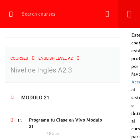
Login
NIVEL DE INGLÉS A2.3
Est
con
est
Home
All courses
English Level A2
Nivel de Inglés A2.3
prot
COURSES
ENGLISH LEVEL A2
por
Nivel de Inglés A2.3
fav
Acc
al
MODULO 21
sis
ALL COURSES
e
ENGLISH LEVEL A1
¡Ins
Programa tu Clase en Vivo Modulo
1.1
al
ENGLISH LEVEL A2
21
cur
ENGLISH LEVEL B1
45 min
par