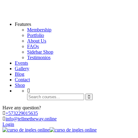
Features
Membership
Portfolio
About Us
FAQs
Sidebar Shop
Testimonios
Events
Gallery
Blog
Contact
Shop
Have any question?
+573
229015635
info@tellmetheway.online
Login