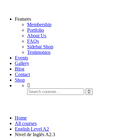
Features
Membership
Portfolio
About Us
FAQs
Sidebar Shop
Testimonios
Events
Gallery
Blog
Contact
Shop
Nivel de Inglés A2.3
Home
All courses
English Level A2
Nivel de Inglés A2.3