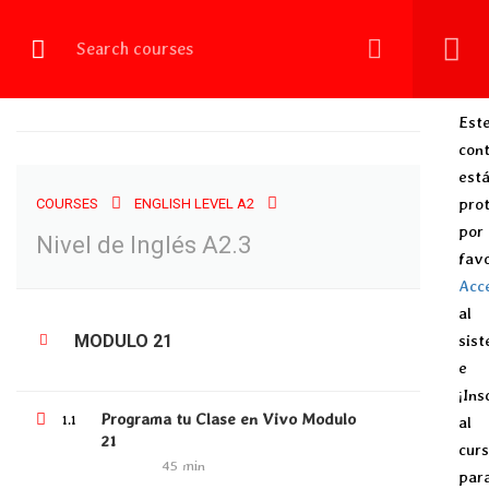
Login
NIVEL DE INGLÉS A2.3
Est
con
est
Home
All courses
English Level A2
Nivel de Inglés A2.3
prot
COURSES
ENGLISH LEVEL A2
por
Nivel de Inglés A2.3
fav
Acc
al
MODULO 21
sis
ALL COURSES
e
ENGLISH LEVEL A1
¡Ins
Programa tu Clase en Vivo Modulo
1.1
al
ENGLISH LEVEL A2
21
cur
ENGLISH LEVEL B1
45 min
par