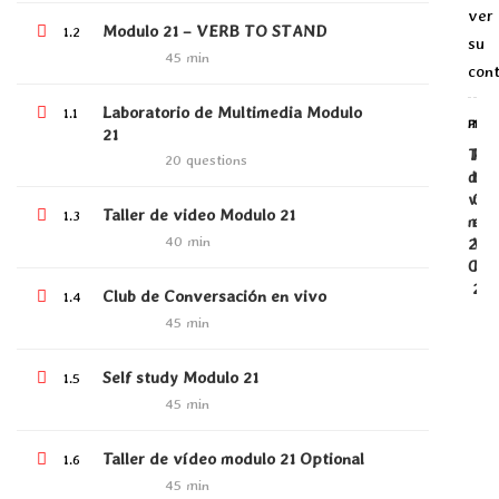
ENGLISH LEVEL B2
ver
Modulo 21 – VERB TO STAND
1.2
NIVELACIÓN DE INGRESO AL PROGRAMA
su
45 min
PROGRAMA DE INGLÉS NIÑOS
con
Laboratorio de Multimedia Modulo
1.1
PREV
NEX
21
Tall
Pro
LATEST COURSES
20 questions
de
tu
víde
Cla
Programa de Profundización de
Taller de video Modulo 21
1.3
mod
en
habilidad Grammar B2.1
40 min
22
Viv
Opti
Mod
$4.00
23
Club de Conversación en vivo
1.4
45 min
Psychopedagogical guidance
$3,000,000.00
Self study Modulo 21
1.5
45 min
Taller de vídeo modulo 21 Optional
1.6
Protegido: CLOSERS
45 min